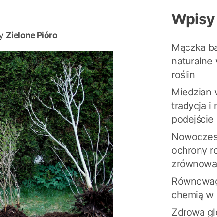
Wpisy
y
Zielone Pióro
Mączka ba
naturalne 
roślin
Miedzian w
tradycja 
podejście
Nowoczesn
ochrony ro
zrównow
Równowaga
chemią w 
Zdrowa g