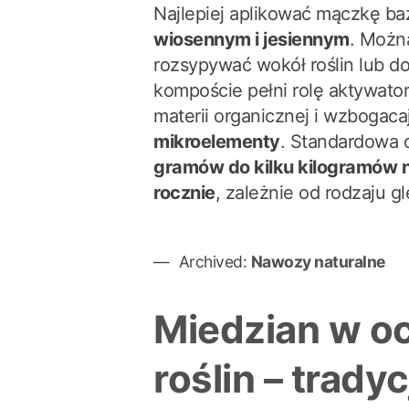
Najlepiej aplikować mączkę b
wiosennym i jesiennym
. Można
rozsypywać wokół roślin lub 
kompoście pełni rolę aktywator
materii organicznej i wzbogac
mikroelementy
. Standardowa 
gramów do kilku kilogramów 
rocznie
, zależnie od rodzaju gl
Archived:
Nawozy naturalne
Miedzian w o
roślin – tradyc