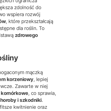
iężkich ogranicza
iększa zdolność do
wo wspiera rozwój
mów
, które przekształcają
tępne dla roślin. To
dstawą
zdrowego
śliny
zbogaconym mączką
tem korzeniowy
, lepiej
ywcze. Zawarte w niej
y komórkowe
, co sprawia,
horoby i szkodniki
.
fitsze kwitnienie oraz