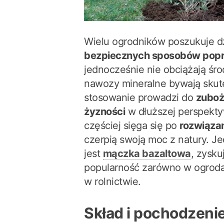
Wielu ogrodników poszukuje dz
bezpiecznych sposobów popr
jednocześnie nie obciążają śr
nawozy mineralne bywają skut
stosowanie prowadzi do
zuboż
żyzności
w dłuższej perspekty
częściej sięga się po
rozwiąza
czerpią swoją moc z natury. J
jest
mączka bazaltowa
, zysku
popularność zarówno w ogroda
w rolnictwie.
Skład i pochodzeni