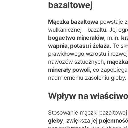
bazaltowej
Mączka bazaltowa
powstaje z 
wulkanicznej – bazaltu. Jej ogr
bogactwo minerałów
, m.in.
kr
wapnia, potasu i żelaza
. Te sk
prawidłowego wzrostu i rozwoj
nawozów sztucznych,
mączka 
minerały powoli
, co zapobiega
nadmiernemu zasoleniu gleby.
Wpływ na właściwo
Stosowanie mączki bazaltowej
gleby
, zwiększa jej
pojemnoś