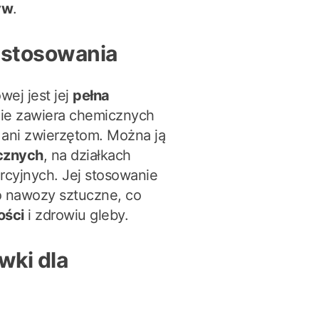
yw
.
 stosowania
ej jest jej
pełna
Nie zawiera chemicznych
 ani zwierzętom. Można ją
cznych
, na działkach
cyjnych. Jej stosowanie
o nawozy sztuczne, co
ości
i zdrowiu gleby.
wki dla