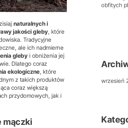
obfitych 
isiaj
naturalnych i
awy jakości gleby
, które
odowiska. Tradycyjne
eczne, ale ich nadmierne
enia gleby
i obniżenia jej
Archi
wie. Dlatego coraz
nia ekologiczne
, które
ednym z takich produktów
wrzesień 
jąca coraz większą
ch przydomowych, jak i
Katego
e mączki