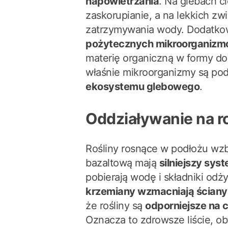
napowietrzania
. Na glebach c
zaskorupianie, a na lekkich zw
zatrzymywania wody. Dodatko
pożytecznych mikroorganiz
materię organiczną w formy dos
właśnie mikroorganizmy są po
ekosystemu glebowego
.
Oddziaływanie na ro
Rośliny rosnące w podłożu w
bazaltową mają
silniejszy sys
pobierają wodę i składniki odż
krzemiany wzmacniają ścian
że rośliny są
odporniejsze na c
Oznacza to zdrowsze liście, ob