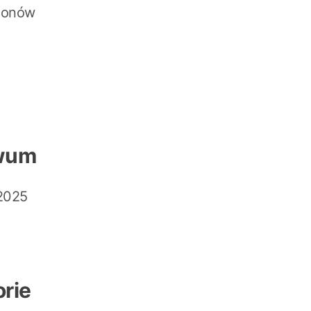
plonów
wum
2025
rie