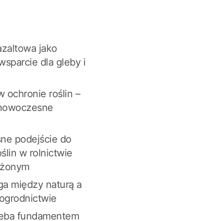
zaltowa jako
wsparcie dla gleby i
 ochronie roślin –
i nowoczesne
e podejście do
ślin w rolnictwie
ażonym
 między naturą a
ogrodnictwie
leba fundamentem