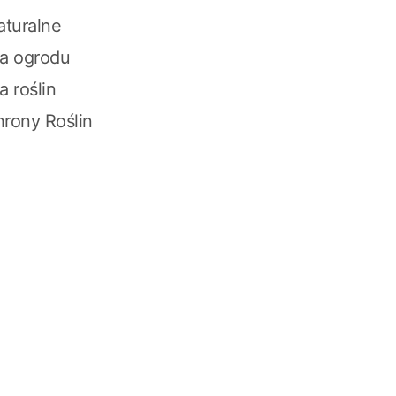
turalne
ja ogrodu
a roślin
hrony Roślin