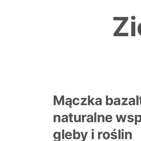
Skip
to
Zi
content
Mączka bazal
naturalne wsp
gleby i roślin