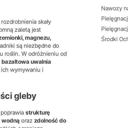
Nawozy na
Pielęgnac
rozdrobnienia skały
Pielęgnacj
omną zaletą jest
zemionki, magnezu,
Środki Oc
ładniki są niezbędne do
u roślin. W odróżnieniu od
bazaltowa uwalnia
 ich wymywaniu i
ści gleby
 poprawia
strukturę
ć wodną
oraz
zdolność do